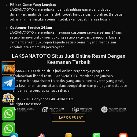
Pilihan Game Yang Lengkap
LAKSANATOTO menyediakan banyak pilihan game yang dapat
dimainkan, mulai dari game slot, togel, hingga casino online. Berbagai
pilihan ini memastikan pemain tidak akan cepat merasa bosan.
Customer Service 24 Jam
LAKSANATOTO menyediakan layanan customer service selama 24 jam
setiap harinya untuk mendukung setiap aktivitas pengguna. Layanan
ini memberikan dukungan kepada setiap pemain yang mengalami
kendala atau memiliki pertanyaan.
LAKSANATOTO Situs Judi Online Resmi Dengan
Keamanan Terbaik
LAKSANATOTO adalah situs judi online terpercaya
yang telah
mendapatkan lisensi resmi. LAKSANATOTO memberikan jaminan
keamanan berupa sistem transaksi yang aman, pembayaran yang pasti,
serta keamanan sistem situs dalam pengolahan dan penjagaan database
member yang bersifat sangat rahasia.
© 2015 - 2026 Copyright LAKSANATOTO.
All Rights Reserved.
LAPOR PUSAT